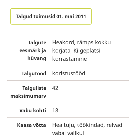
Talgud toimusid 01. mai 2011
Heakord, rämps kokku
Talgute
korjata, Kiigeplatsi
eesmärk ja
hüvang
korrastamine
koristustööd
Talgutööd
42
Talguliste
maksimumarv
18
Vabu kohti
Hea tuju, töökindad, relvad
Kaasa võtta
vabal valikul