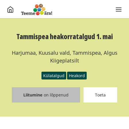
Tammispea heakorratalgud 1. mai
Harjumaa, Kuusalu vald, Tammispea, Algus
Kiigeplatsilt
Külatalgud
Heakord
Liitumine
on lõppenud
Toeta