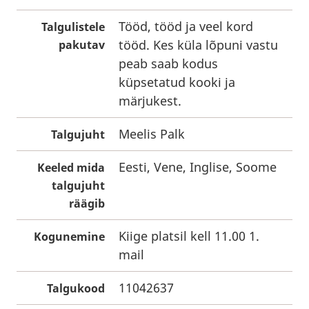
Tööd, tööd ja veel kord
Talgulistele
tööd. Kes küla lõpuni vastu
pakutav
peab saab kodus
küpsetatud kooki ja
märjukest.
Meelis Palk
Talgujuht
Eesti, Vene, Inglise, Soome
Keeled mida
talgujuht
räägib
Kiige platsil kell 11.00 1.
Kogunemine
mail
11042637
Talgukood