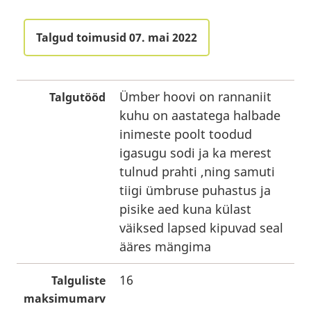
Talgud toimusid 07. mai 2022
Ümber hoovi on rannaniit
Talgutööd
kuhu on aastatega halbade
inimeste poolt toodud
igasugu sodi ja ka merest
tulnud prahti ,ning samuti
tiigi ümbruse puhastus ja
pisike aed kuna külast
väiksed lapsed kipuvad seal
ääres mängima
16
Talguliste
maksimumarv