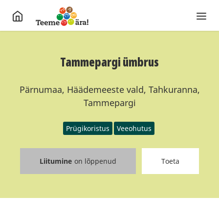
Tammepargi ümbrus
Pärnumaa, Häädemeeste vald, Tahkuranna,
Tammepargi
Prügikoristus
Veeohutus
Liitumine
on lõppenud
Toeta