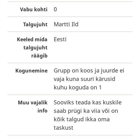
0
Vabu kohti
Martti Ild
Talgujuht
Eesti
Keeled mida
talgujuht
räägib
Grupp on koos ja juurde ei
Kogunemine
vaja kuna suuri kärusid
kuhu koguda on 1
Sooviks teada kas kuskile
Muu vajalik
saab prügi ka viia või on
info
kõik talgud ikka oma
taskust