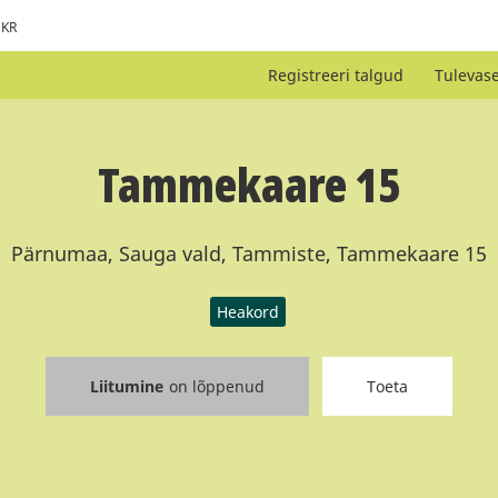
KR
Registreeri talgud
Tulevas
Tammekaare 15
Pärnumaa, Sauga vald, Tammiste, Tammekaare 15
Heakord
Liitumine
on lõppenud
Toeta