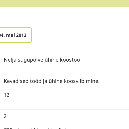
04. mai 2013
Nelja sugupõlve ühine koostöö
Kevadised tööd ja ühine koosviibimine.
12
2