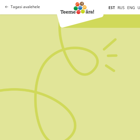
Tagasi avalehele
EST
RUS
ENG
U