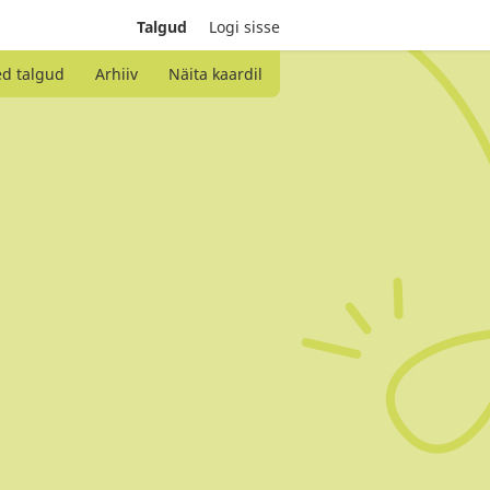
Talgud
Logi sisse
ed talgud
Arhiiv
Näita kaardil