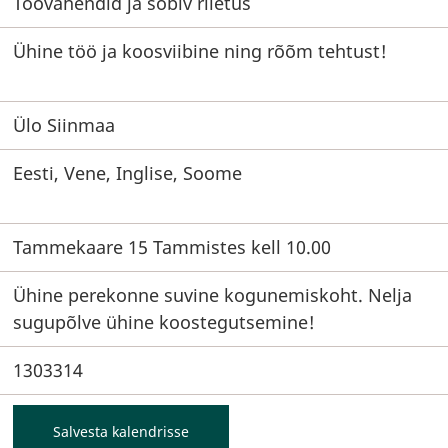
Töövahendid ja sobiv riietus
Ühine töö ja koosviibine ning rõõm tehtust!
Ülo Siinmaa
Eesti, Vene, Inglise, Soome
Tammekaare 15 Tammistes kell 10.00
Ühine perekonne suvine kogunemiskoht. Nelja
sugupõlve ühine koostegutsemine!
1303314
Salvesta kalendrisse