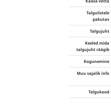
Kaasa võtta
Talgulistele
pakutav
Talgujuht
Keeled mida
talgujuht räägib
Kogunemine
Muu vajalik info
Talgukood