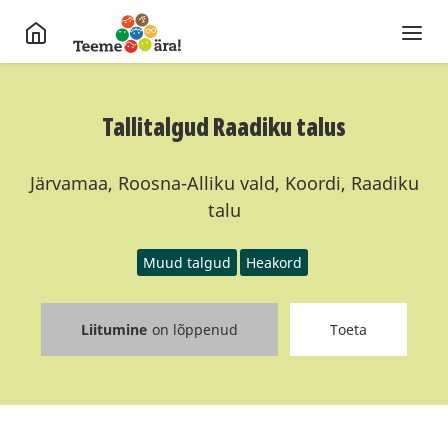
Tallitalgud Raadiku talus
Järvamaa, Roosna-Alliku vald, Koordi, Raadiku
talu
Muud talgud
Heakord
Liitumine
on lõppenud
Toeta