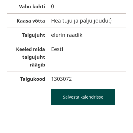
0
Vabu kohti
Hea tuju ja palju jõudu:)
Kaasa võtta
elerin raadik
Talgujuht
Eesti
Keeled mida
talgujuht
räägib
1303072
Talgukood
Salvesta kalendrisse