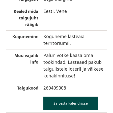
Eesti, Vene
Keeled mida
talgujuht
räägib
Koguneme lasteaia
Kogunemine
territoriumil.
Palun võtke kaasa oma
Muu vajalik
töökindad. Lasteaed pakub
info
talgulistele loterii ja väikese
kehakinnituse!
260409008
Talgukood
Salvesta kalendrisse