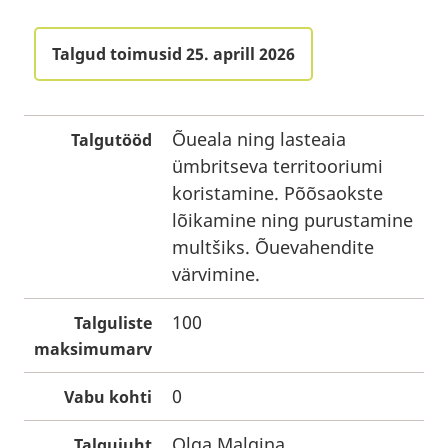
Talgud toimusid 25. aprill 2026
Õueala ning lasteaia
Talgutööd
ümbritseva territooriumi
koristamine. Põõsaokste
lõikamine ning purustamine
multšiks. Õuevahendite
värvimine.
100
Talguliste
maksimumarv
0
Vabu kohti
Olga Malgina
Talgujuht