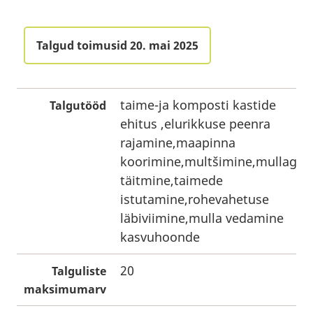
Talgud toimusid 20. mai 2025
taime-ja komposti kastide
Talgutööd
ehitus ,elurikkuse peenra
rajamine,maapinna
koorimine,multšimine,mullaga
täitmine,taimede
istutamine,rohevahetuse
läbiviimine,mulla vedamine
kasvuhoonde
20
Talguliste
maksimumarv