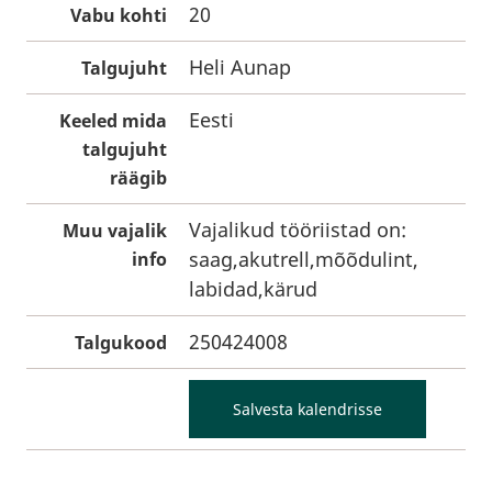
20
Vabu kohti
Heli Aunap
Talgujuht
Eesti
Keeled mida
talgujuht
räägib
Vajalikud tööriistad on:
Muu vajalik
saag,akutrell,mõõdulint,
info
labidad,kärud
250424008
Talgukood
Salvesta kalendrisse