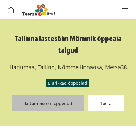
Tallinna lastesõim Mõmmik õppeaia
talgud
Harjumaa, Tallinn, Nõmme linnaosa, Metsa38
Elurikkad õppeaiad
Liitumine
on lõppenud
Toeta