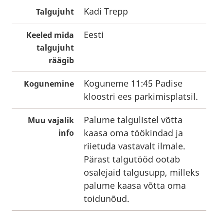
Kadi Trepp
Talgujuht
Eesti
Keeled mida
talgujuht
räägib
Koguneme 11:45 Padise
Kogunemine
kloostri ees parkimisplatsil.
Palume talgulistel võtta
Muu vajalik
kaasa oma töökindad ja
info
riietuda vastavalt ilmale.
Pärast talgutööd ootab
osalejaid talgusupp, milleks
palume kaasa võtta oma
toidunõud.