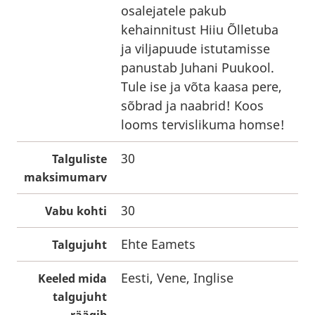
osalejatele pakub
kehainnitust Hiiu Õlletuba
ja viljapuude istutamisse
panustab Juhani Puukool.
Tule ise ja võta kaasa pere,
sõbrad ja naabrid! Koos
looms tervislikuma homse!
30
Talguliste
maksimumarv
30
Vabu kohti
Ehte Eamets
Talgujuht
Eesti, Vene, Inglise
Keeled mida
talgujuht