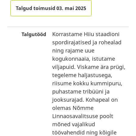
Talgud toimusid 03. mai 2025
Korrastame Hiiu staadioni
Talgutööd
spordirajatised ja rohealad
ning rajame uue
kogukonnaaia, istutame
viljapuid. Viskame ära prügi,
tegeleme haljastusega,
riisume kokku kummipuru,
puhastame tribüüni ja
jooksurajad. Kohapeal on
olemas Nõmme
Linnaosavalitsuse poolt
mõned vajalikud
töövahendid ning kõigile