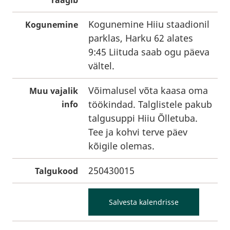
räägib
Kogunemine Hiiu staadionil
Kogunemine
parklas, Harku 62 alates
9:45 Liituda saab ogu päeva
vältel.
Võimalusel võta kaasa oma
Muu vajalik
töökindad. Talglistele pakub
info
talgusuppi Hiiu Õlletuba.
Tee ja kohvi terve päev
kõigile olemas.
250430015
Talgukood
Salvesta kalendrisse