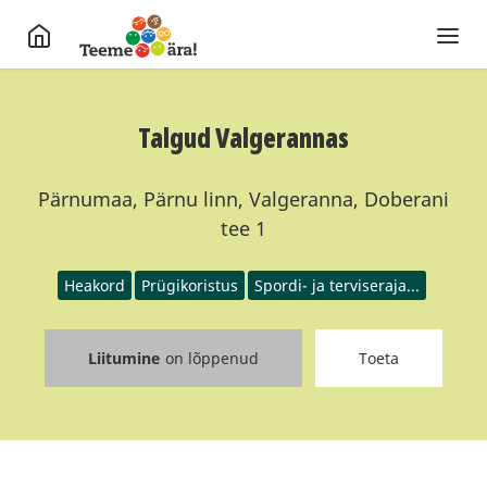
Talgud Valgerannas
Pärnumaa, Pärnu linn, Valgeranna, Doberani
tee 1
Heakord
Prügikoristus
Spordi- ja terviseraja...
Liitumine
on lõppenud
Toeta