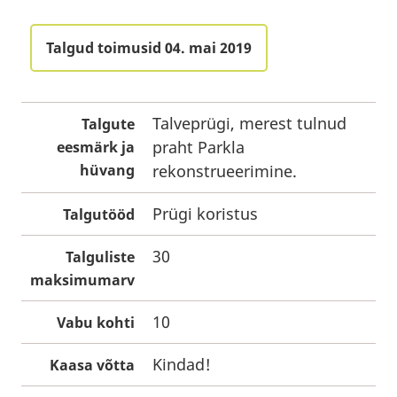
Talgud toimusid 04. mai 2019
Talveprügi, merest tulnud
Talgute
praht Parkla
eesmärk ja
hüvang
rekonstrueerimine.
Prügi koristus
Talgutööd
30
Talguliste
maksimumarv
10
Vabu kohti
Kindad!
Kaasa võtta