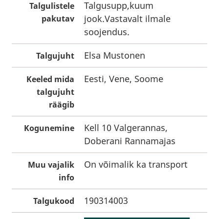
Talgusupp,kuum
Talgulistele
jook.Vastavalt ilmale
pakutav
soojendus.
Elsa Mustonen
Talgujuht
Eesti, Vene, Soome
Keeled mida
talgujuht
räägib
Kell 10 Valgerannas,
Kogunemine
Doberani Rannamajas
On võimalik ka transport
Muu vajalik
info
190314003
Talgukood