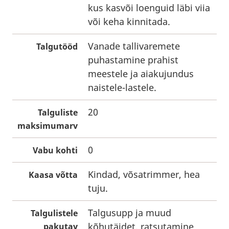
kus kasvõi loenguid läbi viia
või keha kinnitada.
Vanade tallivaremete
Talgutööd
puhastamine prahist
meestele ja aiakujundus
naistele-lastele.
20
Talguliste
maksimumarv
0
Vabu kohti
Kindad, võsatrimmer, hea
Kaasa võtta
tuju.
Talgusupp ja muud
Talgulistele
kõhutäidet, ratsutamine
pakutav