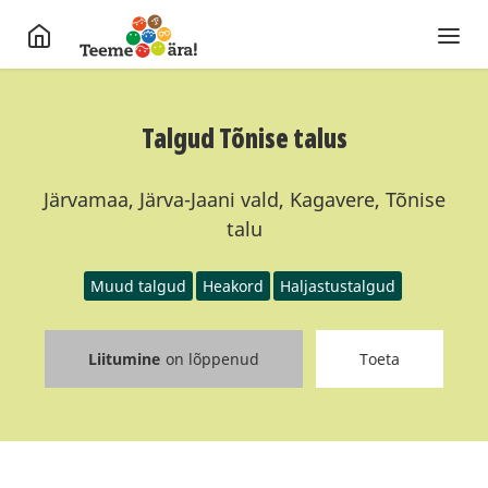
Talgud Tõnise talus
Järvamaa, Järva-Jaani vald, Kagavere, Tõnise
talu
Muud talgud
Heakord
Haljastustalgud
Liitumine
on lõppenud
Toeta