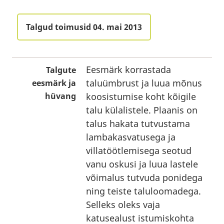
Talgud toimusid 04. mai 2013
Eesmärk korrastada
Talgute
taluümbrust ja luua mõnus
eesmärk ja
hüvang
koosistumise koht kõigile
talu külalistele. Plaanis on
talus hakata tutvustama
lambakasvatusega ja
villatöötlemisega seotud
vanu oskusi ja luua lastele
võimalus tutvuda ponidega
ning teiste taluloomadega.
Selleks oleks vaja
katusealust istumiskohta