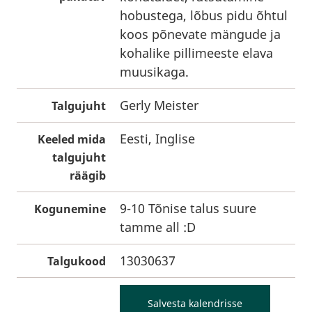
hobustega, lõbus pidu õhtul
koos põnevate mängude ja
kohalike pillimeeste elava
muusikaga.
Gerly Meister
Talgujuht
Eesti, Inglise
Keeled mida
talgujuht
räägib
9-10 Tõnise talus suure
Kogunemine
tamme all :D
13030637
Talgukood
Salvesta kalendrisse