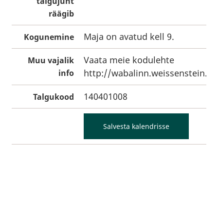
talgujuht
räägib
Maja on avatud kell 9.
Kogunemine
Vaata meie kodulehte
Muu vajalik
http://wabalinn.weissenstein.ee
info
140401008
Talgukood
Salvesta kalendrisse