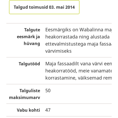
Talgud toimusid 03. mai 2014
Eesmärgiks on Wabalinna maja
Talgute
heakorrastada ning alustada
eesmärk ja
hüvang
ettevalmistustega maja fassaadi
värvimiseks
Maja fassaadilt vana värvi eema
Talgutööd
heakorratööd, meie vanamaterja
korrastamine, väiksemad remon
50
Talguliste
maksimumarv
47
Vabu kohti