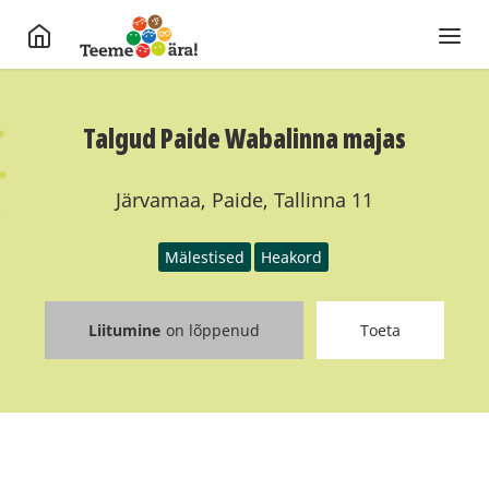
Talgud Paide Wabalinna majas
Järvamaa, Paide, Tallinna 11
Mälestised
Heakord
Liitumine
on lõppenud
Toeta