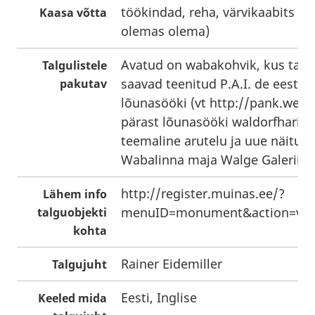
töökindad, reha, värvikaabits (k
Kaasa võtta
olemas olema)
Avatud on wabakohvik, kus talg
Talgulistele
saavad teenitud P.A.I. de eest su
pakutav
lõunasööki (vt http://pank.weiss
pärast lõunasööki waldorfharid
teemaline arutelu ja uue näitus
Wabalinna maja Walge Galeriis.
http://register.muinas.ee/?
Lähem info
menuID=monument&action=vie
talguobjekti
kohta
Rainer Eidemiller
Talgujuht
Eesti, Inglise
Keeled mida