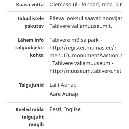
Olemasolul - kindad, reha, kirves
Kaasa võtta
Päeva jooksul saavad soovijad k
Talgulistele
Tabivere vallamuuseumit.
pakutav
Tabivere mõisa park -
Lähem info
http://register.muinas.ee/?
talguobjekti
kohta
menuID=monument&action=vie
. Tabivere vallamuuseum -
http://muuseum.tabivere.net
.
Laili Aunap
Talgujuhid
Aare Aunap
Eesti, Inglise
Keeled mida
talgujuht
räägib