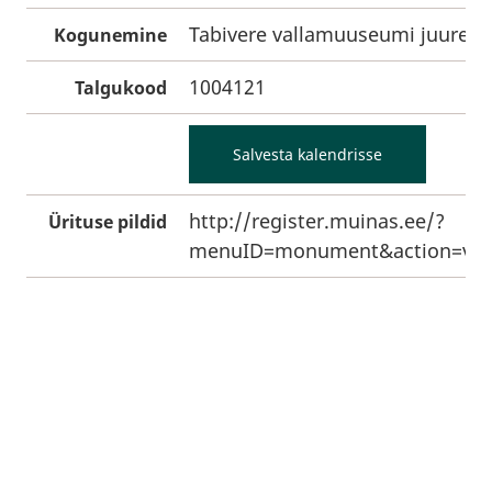
Tabivere vallamuuseumi juures k
Kogunemine
1004121
Talgukood
Salvesta kalendrisse
http://register.muinas.ee/?
Ürituse pildid
menuID=monument&action=vie