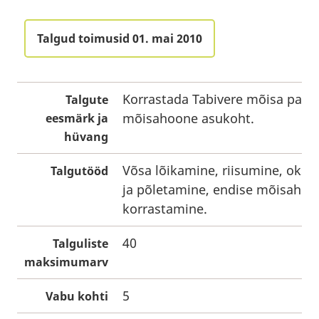
Talgud toimusid 01. mai 2010
Korrastada Tabivere mõisa park 
Talgute
mõisahoone asukoht.
eesmärk ja
hüvang
Võsa lõikamine, riisumine, okst
Talgutööd
ja põletamine, endise mõisaho
korrastamine.
40
Talguliste
maksimumarv
5
Vabu kohti