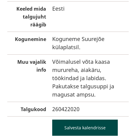
Eesti
Keeled mida
talgujuht
räägib
Koguneme Suurejõe
Kogunemine
külaplatsil.
Võimalusel võta kaasa
Muu vajalik
murureha, aiakäru,
info
töökindad ja labidas.
Pakutakse talgusuppi ja
magusat ampsu.
260422020
Talgukood
Salvesta kalendrisse