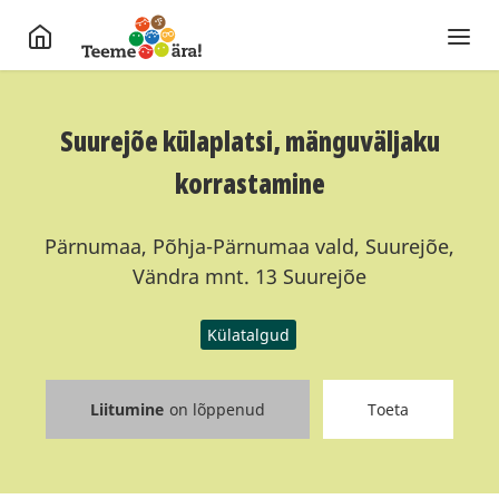
Suurejõe külaplatsi, mänguväljaku
korrastamine
Pärnumaa, Põhja-Pärnumaa vald, Suurejõe,
Vändra mnt. 13 Suurejõe
Külatalgud
Liitumine
on lõppenud
Toeta