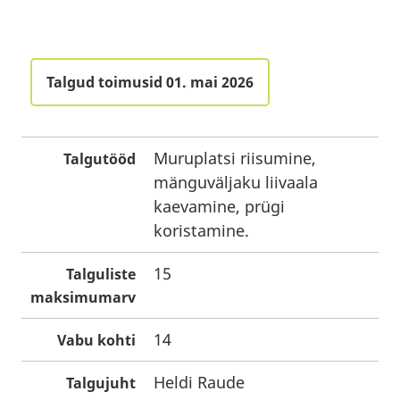
Talgud toimusid 01. mai 2026
Muruplatsi riisumine,
Talgutööd
mänguväljaku liivaala
kaevamine, prügi
koristamine.
15
Talguliste
maksimumarv
14
Vabu kohti
Heldi Raude
Talgujuht