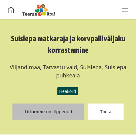
Suislepa matkaraja ja korvpalliväljaku
korrastamine
Viljandimaa, Tarvastu vald, Suislepa, Suislepa
puhkeala
Heakord
Liitumine
on lõppenud
Toeta