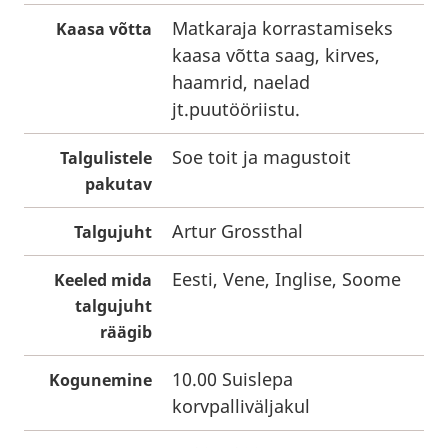
Matkaraja korrastamiseks
Kaasa võtta
kaasa võtta saag, kirves,
haamrid, naelad
jt.puutööriistu.
Soe toit ja magustoit
Talgulistele
pakutav
Artur Grossthal
Talgujuht
Eesti, Vene, Inglise, Soome
Keeled mida
talgujuht
räägib
10.00 Suislepa
Kogunemine
korvpalliväljakul