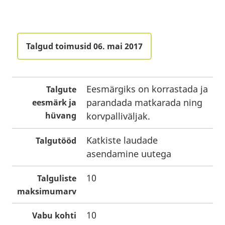
Talgud toimusid 06. mai 2017
Eesmärgiks on korrastada ja
Talgute
parandada matkarada ning
eesmärk ja
hüvang
korvpalliväljak.
Katkiste laudade
Talgutööd
asendamine uutega
10
Talguliste
maksimumarv
10
Vabu kohti