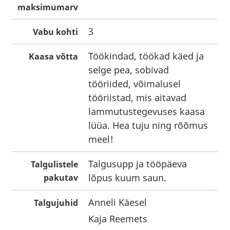
maksimumarv
3
Vabu kohti
Töökindad, töökad käed ja
Kaasa võtta
selge pea, sobivad
tööriided, võimalusel
tööriistad, mis aitavad
lammutustegevuses kaasa
lüüa. Hea tuju ning rõõmus
meel!
Talgusupp ja tööpäeva
Talgulistele
lõpus kuum saun.
pakutav
Anneli Käesel
Talgujuhid
Kaja Reemets