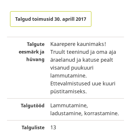
Talgud toimusid 30. aprill 2017
Kaarepere kaunimaks!
Talgute
Truult teeninud ja oma aja
eesmärk ja
hüvang
äraelanud ja katuse pealt
visanud puukuuri
lammutamine.
Ettevalmistused uue kuuri
püstitamiseks.
Lammutamine,
Talgutööd
ladustamine, korrastamine.
13
Talguliste