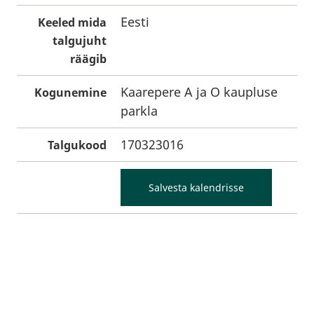
Eesti
Keeled mida
talgujuht
räägib
Kaarepere A ja O kaupluse
Kogunemine
parkla
170323016
Talgukood
Salvesta kalendrisse