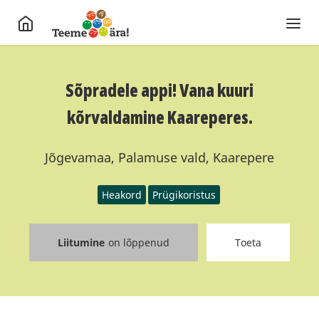
Sõpradele appi! Vana kuuri
kõrvaldamine Kaareperes.
Jõgevamaa, Palamuse vald, Kaarepere
Heakord
Prügikoristus
Liitumine
on lõppenud
Toeta