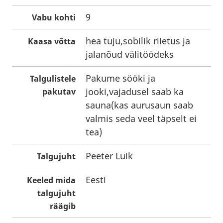
9
Vabu kohti
hea tuju,sobilik riietus ja
Kaasa võtta
jalanõud välitöödeks
Pakume sööki ja
Talgulistele
jooki,vajadusel saab ka
pakutav
sauna(kas aurusaun saab
valmis seda veel täpselt ei
tea)
Peeter Luik
Talgujuht
Eesti
Keeled mida
talgujuht
räägib