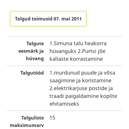
Talgud toimusid 07. mai 2011
1.Simuna talu heakorra
Talgute
hüvanguks 2.Purtsi jõe
eesmärk ja
hüvang
kallaste korrastamine
1.murdunud puude ja võsa
Talgutööd
saagimine ja koristamine
2.elektrikarjuse postide ja
traadi paigaldamine koplite
ehitamiseks
15
Talguliste
maksimumarv