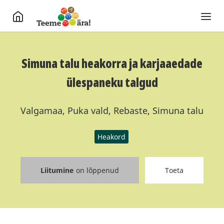
Simuna talu heakorra ja karjaaedade
ülespaneku talgud
Valgamaa, Puka vald, Rebaste, Simuna talu
Heakord
Liitumine
on lõppenud
Toeta