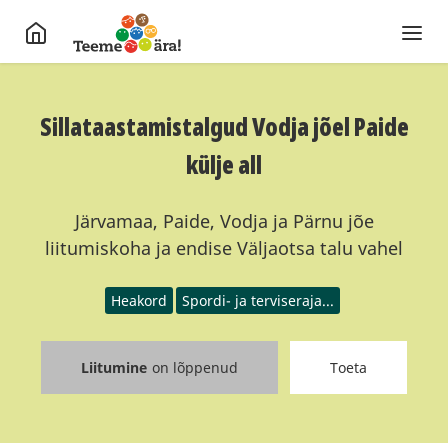
Sillataastamistalgud Vodja jõel Paide
külje all
Järvamaa, Paide, Vodja ja Pärnu jõe
liitumiskoha ja endise Väljaotsa talu vahel
Heakord
Spordi- ja terviseraja...
Liitumine
on lõppenud
Toeta