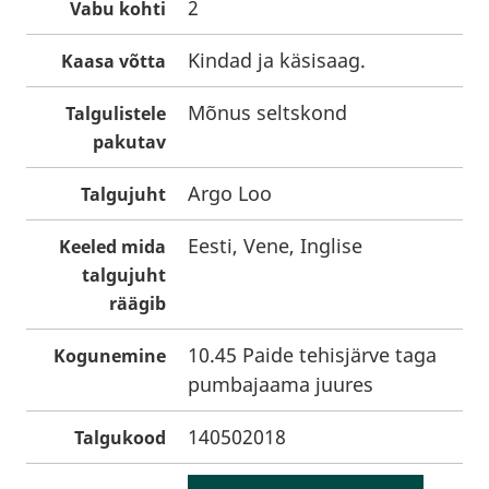
2
Vabu kohti
Kindad ja käsisaag.
Kaasa võtta
Mõnus seltskond
Talgulistele
pakutav
Argo Loo
Talgujuht
Eesti, Vene, Inglise
Keeled mida
talgujuht
räägib
10.45 Paide tehisjärve taga
Kogunemine
pumbajaama juures
140502018
Talgukood