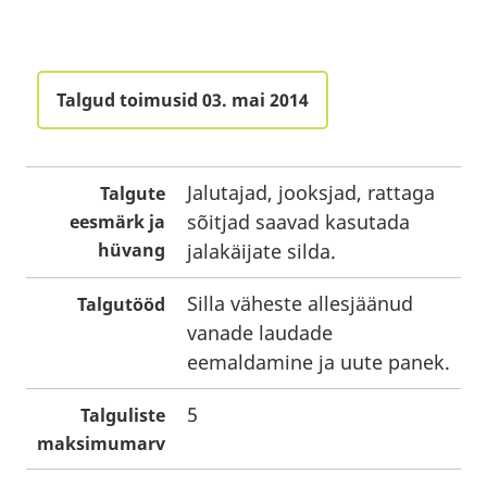
Talgud toimusid 03. mai 2014
Jalutajad, jooksjad, rattaga
Talgute
sõitjad saavad kasutada
eesmärk ja
hüvang
jalakäijate silda.
Silla väheste allesjäänud
Talgutööd
vanade laudade
eemaldamine ja uute panek.
5
Talguliste
maksimumarv