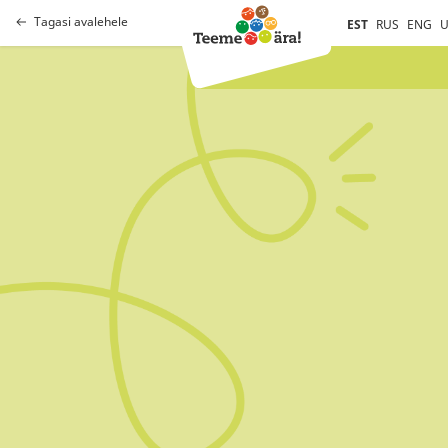
Tagasi avalehele
EST
RUS
ENG
U