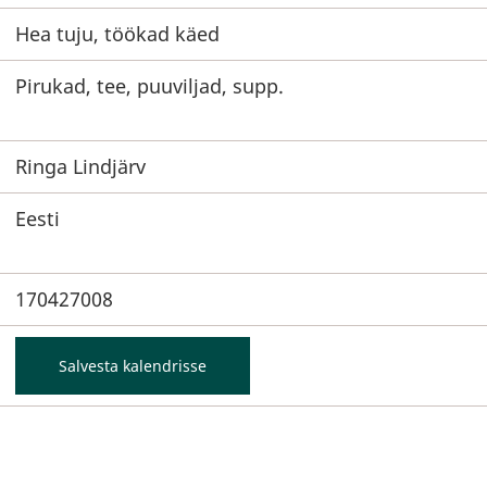
Hea tuju, töökad käed
Pirukad, tee, puuviljad, supp.
Ringa Lindjärv
Eesti
170427008
Salvesta kalendrisse