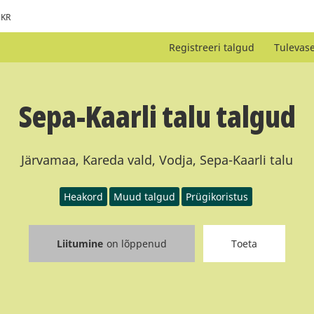
KR
Registreeri talgud
Tulevas
Sepa-Kaarli talu talgud
Järvamaa, Kareda vald, Vodja, Sepa-Kaarli talu
Heakord
Muud talgud
Prügikoristus
Liitumine
on lõppenud
Toeta