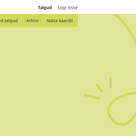
Talgud
Logi sisse
ed talgud
Arhiiv
Näita kaardil