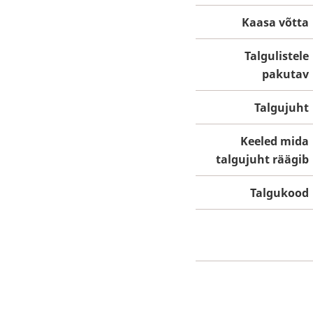
Kaasa võtta
Talgulistele
pakutav
Talgujuht
Keeled mida
talgujuht räägib
Talgukood