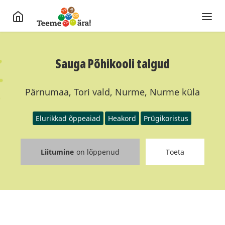
Sauga Põhikooli talgud
Pärnumaa, Tori vald, Nurme, Nurme küla
Elurikkad õppeaiad
Heakord
Prügikoristus
Liitumine
on lõppenud
Toeta