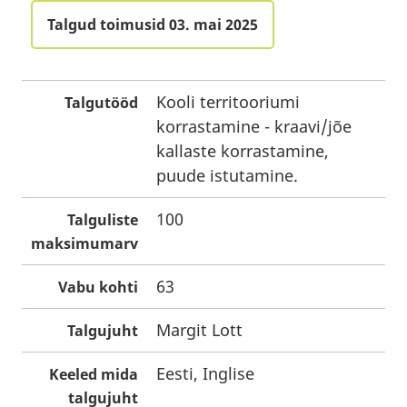
Talgud toimusid 03. mai 2025
Kooli territooriumi
Talgutööd
korrastamine - kraavi/jõe
kallaste korrastamine,
puude istutamine.
100
Talguliste
maksimumarv
63
Vabu kohti
Margit Lott
Talgujuht
Eesti, Inglise
Keeled mida
talgujuht