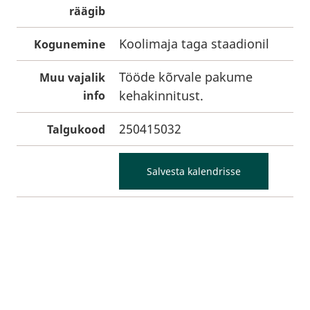
räägib
Koolimaja taga staadionil
Kogunemine
Tööde kõrvale pakume
Muu vajalik
kehakinnitust.
info
250415032
Talgukood
Salvesta kalendrisse