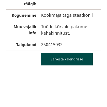
räägib
Koolimaja taga staadionil
Kogunemine
Tööde kõrvale pakume
Muu vajalik
kehakinnitust.
info
250415032
Talgukood
Salvesta kalendrisse