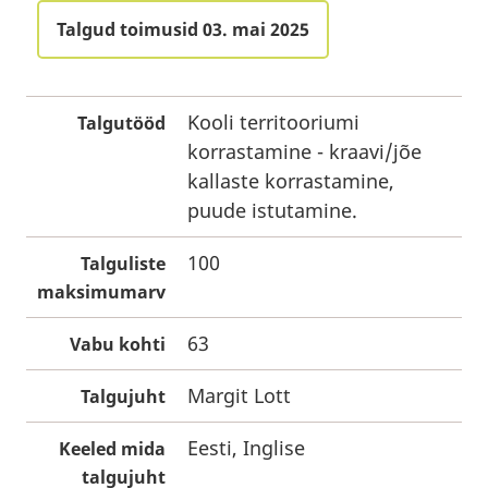
Talgud toimusid 03. mai 2025
Kooli territooriumi
Talgutööd
korrastamine - kraavi/jõe
kallaste korrastamine,
puude istutamine.
100
Talguliste
maksimumarv
63
Vabu kohti
Margit Lott
Talgujuht
Eesti, Inglise
Keeled mida
talgujuht