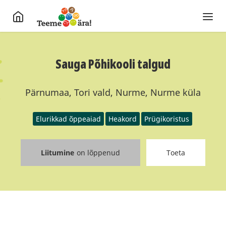
Sauga Põhikooli talgud
Pärnumaa, Tori vald, Nurme, Nurme küla
Elurikkad õppeaiad
Heakord
Prügikoristus
Liitumine
on lõppenud
Toeta