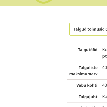
Talgud toimusid 
Ko
Talgutööd
po
40
Talguliste
maksimumarv
40
Vabu kohti
Ka
Talgujuht