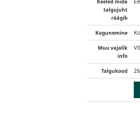
Ee
Keeled mida
talgujuht
räägib
Ko
Kogunemine
Võ
Muu vajalik
info
26
Talgukood