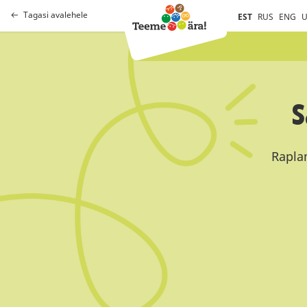
Tagasi avalehele
EST
RUS
ENG
U
S
Raplam