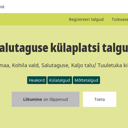
KR
Registreeri talgud
Tulevas
alutaguse külaplatsi talg
aa, Kohila vald, Salutaguse, Kaljo talu/ Tuuletuka k
Heakord
Külatalgud
Mõttetalgud
Liitumine
on lõppenud
Toeta