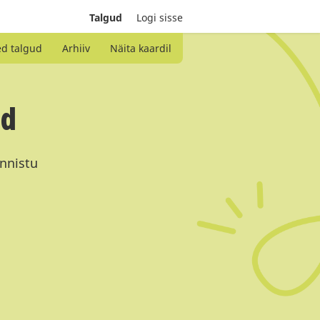
Talgud
Logi sisse
ed talgud
Arhiiv
Näita kaardil
ud
innistu