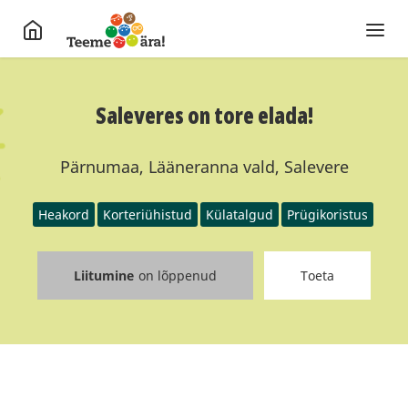
Saleveres on tore elada!
Pärnumaa, Lääneranna vald, Salevere
Heakord
Korteriühistud
Külatalgud
Prügikoristus
Liitumine
on lõppenud
Toeta