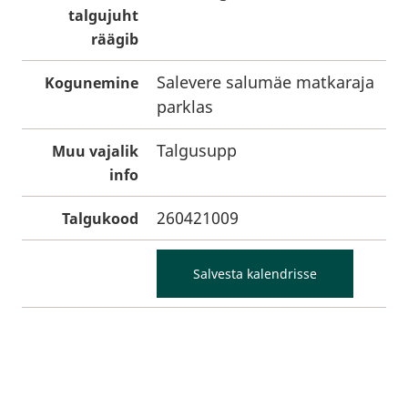
talgujuht
räägib
Salevere salumäe matkaraja
Kogunemine
parklas
Talgusupp
Muu vajalik
info
260421009
Talgukood
Salvesta kalendrisse