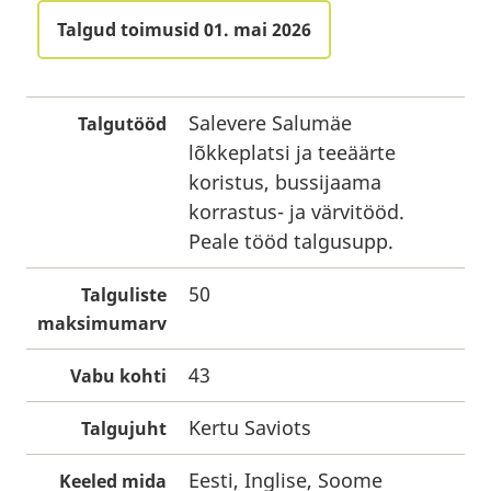
Talgud toimusid 01. mai 2026
Salevere Salumäe
Talgutööd
lõkkeplatsi ja teeäärte
koristus, bussijaama
korrastus- ja värvitööd.
Peale tööd talgusupp.
50
Talguliste
maksimumarv
43
Vabu kohti
Kertu Saviots
Talgujuht
Eesti, Inglise, Soome
Keeled mida