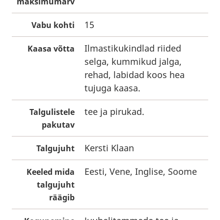
maksimumarv
15
Vabu kohti
Ilmastikukindlad riided
Kaasa võtta
selga, kummikud jalga,
rehad, labidad koos hea
tujuga kaasa.
tee ja pirukad.
Talgulistele
pakutav
Kersti Klaan
Talgujuht
Eesti, Vene, Inglise, Soome
Keeled mida
talgujuht
räägib