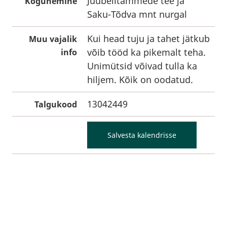
Juubelitammede tee ja
Kogunemine
Saku-Tõdva mnt nurgal
Kui head tuju ja tahet jätkub
Muu vajalik
võib tööd ka pikemalt teha.
info
Unimütsid võivad tulla ka
hiljem. Kõik on oodatud.
13042449
Talgukood
Salvesta kalendrisse