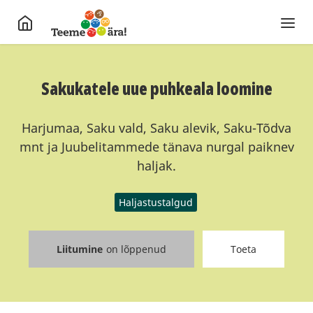
Sakukatele uue puhkeala loomine
Harjumaa, Saku vald, Saku alevik, Saku-Tõdva
mnt ja Juubelitammede tänava nurgal paiknev
haljak.
Haljastustalgud
Liitumine
on lõppenud
Toeta