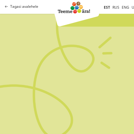
Tagasi avalehele
EST
RUS
ENG
U