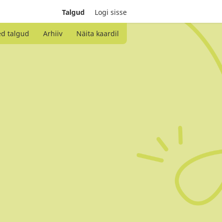
Talgud
Logi sisse
ed talgud
Arhiiv
Näita kaardil