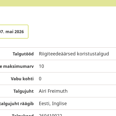
07. mai 2026
Riigiteedeäärsed koristustalgud
Talgutööd
10
ste maksimumarv
0
Vabu kohti
Airi Freimuth
Talgujuht
Eesti, Inglise
talgujuht räägib
260410022