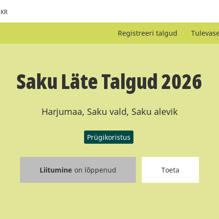
KR
Registreeri talgud
Tulevas
Saku Läte Talgud 2026
Harjumaa, Saku vald, Saku alevik
Prügikoristus
Liitumine
on lõppenud
Toeta