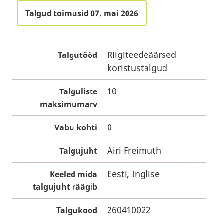
Talgud toimusid 07. mai 2026
Riigiteedeäärsed
Talgutööd
koristustalgud
10
Talguliste
maksimumarv
0
Vabu kohti
Airi Freimuth
Talgujuht
Eesti, Inglise
Keeled mida
talgujuht räägib
260410022
Talgukood