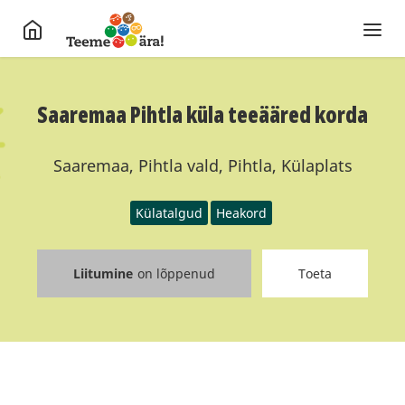
Saaremaa Pihtla küla teeääred korda
Saaremaa, Pihtla vald, Pihtla, Külaplats
Külatalgud
Heakord
Liitumine
on lõppenud
Toeta