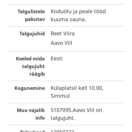
Koduölu ja peale tööd
Talgulistele
kuuma sauna.
pakutav
Reet Viira
Talgujuhid
Aavo Viil
Eesti
Keeled mida
talgujuht
räägib
Külaplatsil kell 10.00,
Kogunemine
Simmul
5107095.Aavo Viil on
Muu vajalik
talgujuht.
info