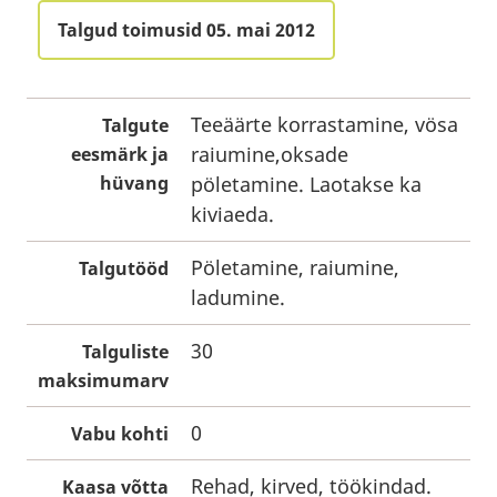
Talgud toimusid 05. mai 2012
Teeäärte korrastamine, vösa
Talgute
raiumine,oksade
eesmärk ja
hüvang
pöletamine. Laotakse ka
kiviaeda.
Pöletamine, raiumine,
Talgutööd
ladumine.
30
Talguliste
maksimumarv
0
Vabu kohti
Rehad, kirved, töökindad.
Kaasa võtta