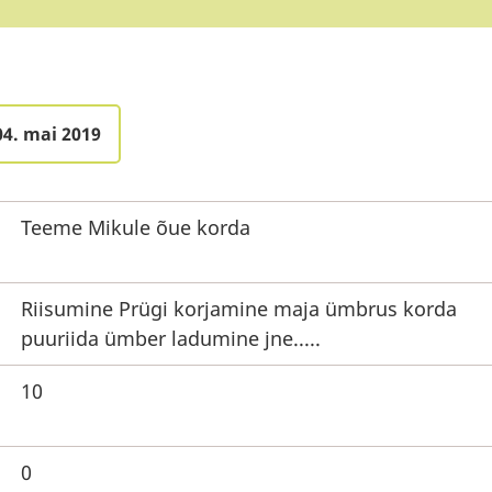
04. mai 2019
Teeme Mikule õue korda
Riisumine Prügi korjamine maja ümbrus korda
puuriida ümber ladumine jne.....
10
0