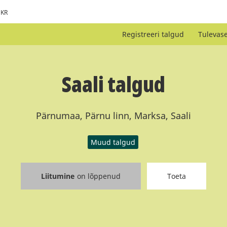
KR
Registreeri talgud
Tulevas
Saali talgud
Pärnumaa, Pärnu linn, Marksa, Saali
Muud talgud
Liitumine
on lõppenud
Toeta