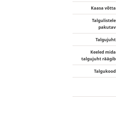
Kaasa võtta
Talgulistele
pakutav
Talgujuht
Keeled mida
talgujuht räägib
Talgukood