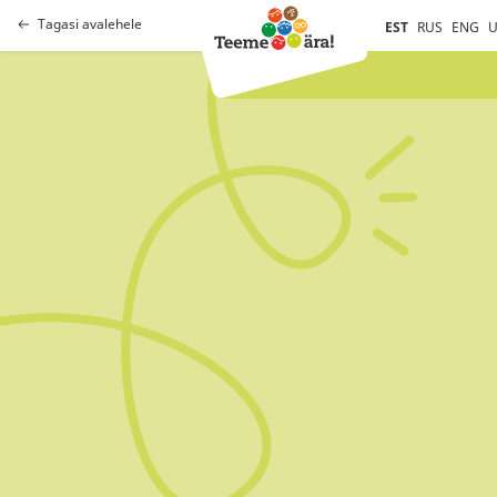
Tagasi avalehele
EST
RUS
ENG
U