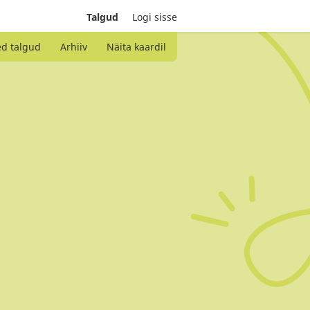
Talgud
Logi sisse
ed talgud
Arhiiv
Näita kaardil