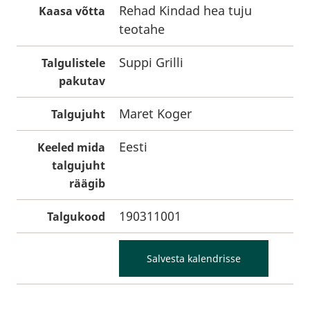
Rehad Kindad hea tuju
Kaasa võtta
teotahe
Suppi Grilli
Talgulistele
pakutav
Maret Koger
Talgujuht
Eesti
Keeled mida
talgujuht
räägib
190311001
Talgukood
Salvesta kalendrisse