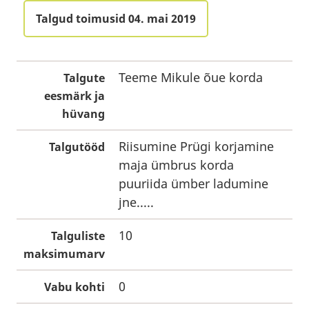
Talgud toimusid 04. mai 2019
Teeme Mikule õue korda
Talgute
eesmärk ja
hüvang
Riisumine Prügi korjamine
Talgutööd
maja ümbrus korda
puuriida ümber ladumine
jne.....
10
Talguliste
maksimumarv
0
Vabu kohti