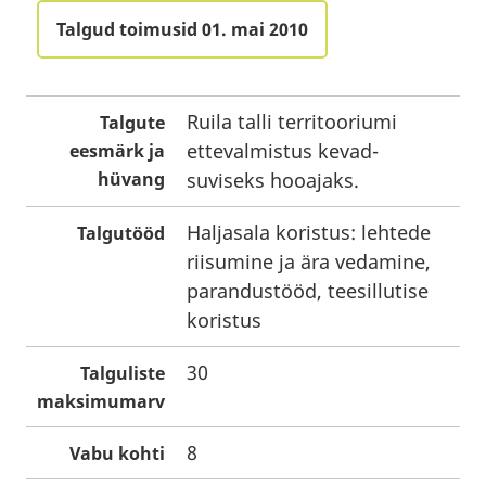
Talgud toimusid 01. mai 2010
Ruila talli territooriumi
Talgute
ettevalmistus kevad-
eesmärk ja
hüvang
suviseks hooajaks.
Haljasala koristus: lehtede
Talgutööd
riisumine ja ära vedamine,
parandustööd, teesillutise
koristus
30
Talguliste
maksimumarv
8
Vabu kohti