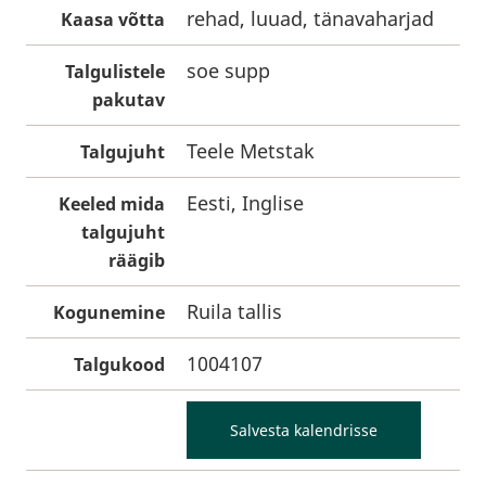
rehad, luuad, tänavaharjad
Kaasa võtta
soe supp
Talgulistele
pakutav
Teele Metstak
Talgujuht
Eesti, Inglise
Keeled mida
talgujuht
räägib
Ruila tallis
Kogunemine
1004107
Talgukood
Salvesta kalendrisse