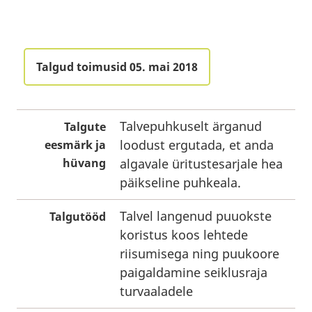
Talgud toimusid 05. mai 2018
Talvepuhkuselt ärganud
Talgute
loodust ergutada, et anda
eesmärk ja
hüvang
algavale üritustesarjale hea
päikseline puhkeala.
Talvel langenud puuokste
Talgutööd
koristus koos lehtede
riisumisega ning puukoore
paigaldamine seiklusraja
turvaaladele