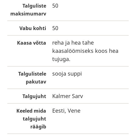
50
Talguliste
maksimumarv
50
Vabu kohti
reha ja hea tahe
Kaasa võtta
kaasalöömiseks koos hea
tujuga.
sooja suppi
Talgulistele
pakutav
Kalmer Sarv
Talgujuht
Eesti, Vene
Keeled mida
talgujuht
räägib