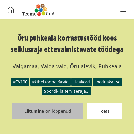
Õru puhkeala korrastustööd koos
seiklusraja ettevalmistavate töödega
Valgamaa, Valga vald, Õru alevik, Puhkeala
#EV100
#kihelkonnavärvid
Heakord
Looduskaitse
Spordi- ja terviseraja...
Liitumine
on lõppenud
Toeta