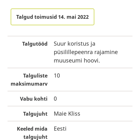
Talgud toimusid 14. mai 2022
Suur koristus ja
Talgutööd
püsilillepeenra rajamine
muuseumi hoovi.
10
Talguliste
maksimumarv
0
Vabu kohti
Maie Kliss
Talgujuht
Eesti
Keeled mida
talgujuht