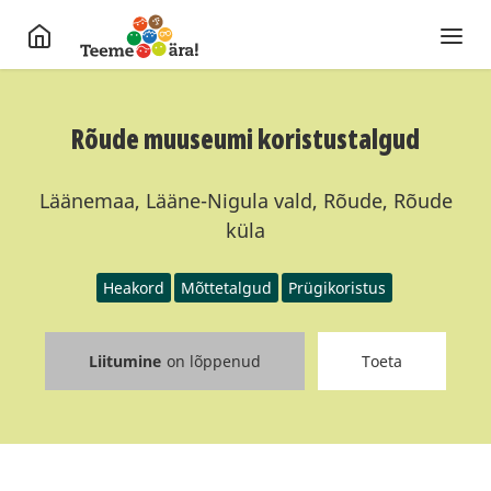
Rõude muuseumi koristustalgud
Läänemaa, Lääne-Nigula vald, Rõude, Rõude
küla
Heakord
Mõttetalgud
Prügikoristus
Liitumine
on lõppenud
Toeta