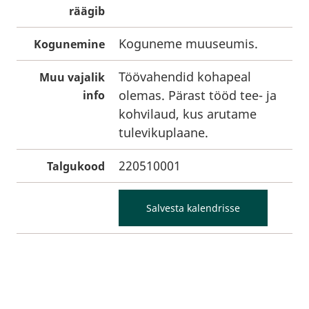
räägib
Koguneme muuseumis.
Kogunemine
Töövahendid kohapeal
Muu vajalik
olemas. Pärast tööd tee- ja
info
kohvilaud, kus arutame
tulevikuplaane.
220510001
Talgukood
Salvesta kalendrisse