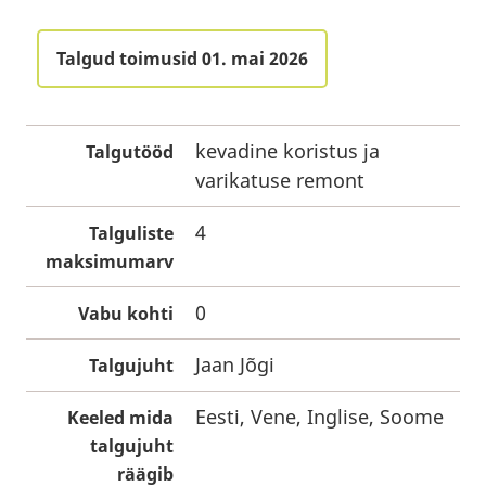
Talgud toimusid 01. mai 2026
kevadine koristus ja
Talgutööd
varikatuse remont
4
Talguliste
maksimumarv
0
Vabu kohti
Jaan Jõgi
Talgujuht
Eesti, Vene, Inglise, Soome
Keeled mida
talgujuht
räägib