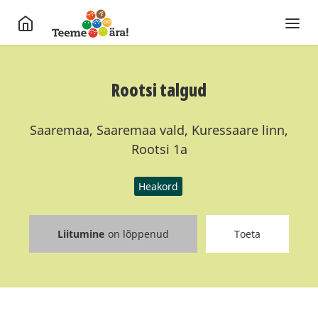
Rootsi talgud
Saaremaa, Saaremaa vald, Kuressaare linn,
Rootsi 1a
Heakord
Liitumine
on lõppenud
Toeta