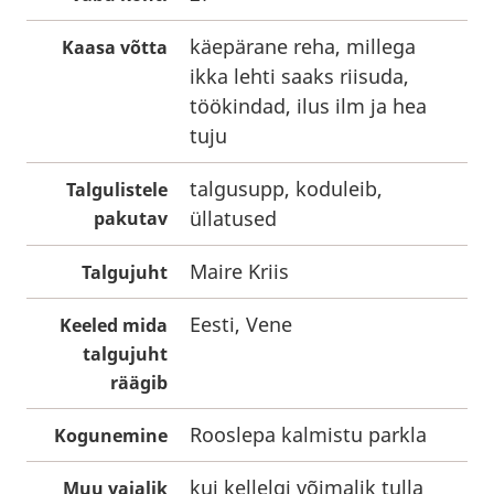
käepärane reha, millega
Kaasa võtta
ikka lehti saaks riisuda,
töökindad, ilus ilm ja hea
tuju
talgusupp, koduleib,
Talgulistele
üllatused
pakutav
Maire Kriis
Talgujuht
Eesti, Vene
Keeled mida
talgujuht
räägib
Rooslepa kalmistu parkla
Kogunemine
kui kellelgi võimalik tulla
Muu vajalik