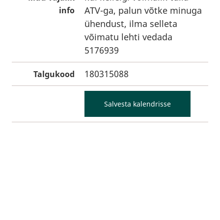
ATV-ga, palun võtke minuga
info
ühendust, ilma selleta
võimatu lehti vedada
5176939
180315088
Talgukood
Salvesta kalendrisse