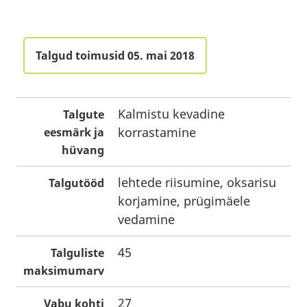
Talgud toimusid 05. mai 2018
Kalmistu kevadine
Talgute
korrastamine
eesmärk ja
hüvang
lehtede riisumine, oksarisu
Talgutööd
korjamine, prügimäele
vedamine
45
Talguliste
maksimumarv
27
Vabu kohti