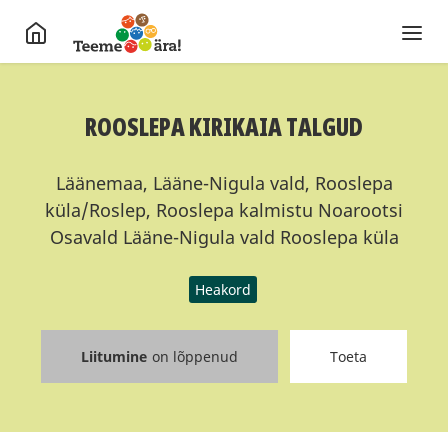
ROOSLEPA KIRIKAIA TALGUD
Läänemaa, Lääne-Nigula vald, Rooslepa
küla/Roslep, Rooslepa kalmistu Noarootsi
Osavald Lääne-Nigula vald Rooslepa küla
Heakord
Liitumine
on lõppenud
Toeta