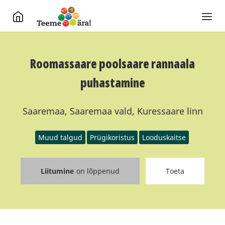
Roomassaare poolsaare rannaala
puhastamine
Saaremaa, Saaremaa vald, Kuressaare linn
Muud talgud
Prügikoristus
Looduskaitse
Liitumine
on lõppenud
Toeta