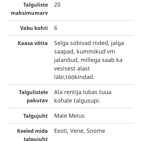
20
Talguliste
maksimumarv
6
Vabu kohti
Selga sobivad riided, jalga
Kaasa võtta
saapad, kummikud vm
jalanõud, millega saab ka
vesisest alast
läbi,töökindad.
Ala rentija lubas tuua
Talgulistele
kohale talgusupi.
pakutav
Maie Meius
Talgujuht
Eesti, Vene, Soome
Keeled mida
talgujuht