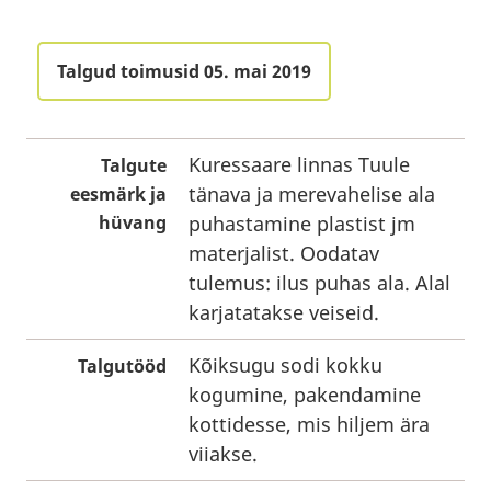
Talgud toimusid 05. mai 2019
Kuressaare linnas Tuule
Talgute
tänava ja merevahelise ala
eesmärk ja
hüvang
puhastamine plastist jm
materjalist. Oodatav
tulemus: ilus puhas ala. Alal
karjatatakse veiseid.
Kõiksugu sodi kokku
Talgutööd
kogumine, pakendamine
kottidesse, mis hiljem ära
viiakse.