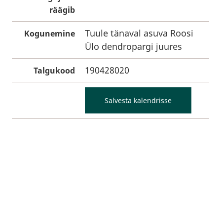
räägib
Tuule tänaval asuva Roosi
Kogunemine
Ülo dendropargi juures
190428020
Talgukood
Salvesta kalendrisse