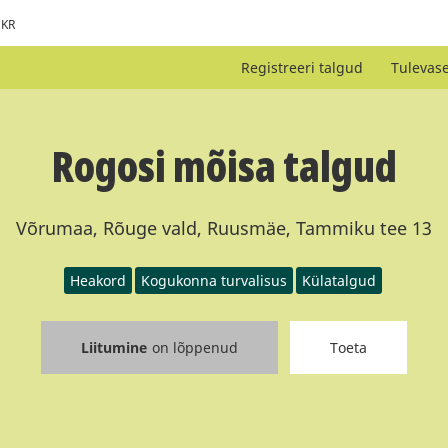
KR
Registreeri talgud
Tulevas
Rogosi mõisa talgud
Võrumaa, Rõuge vald, Ruusmäe, Tammiku tee 13
Heakord
Kogukonna turvalisus
Külatalgud
Liitumine
on lõppenud
Toeta