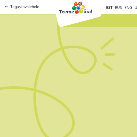
Tagasi avalehele
EST
RUS
ENG
U