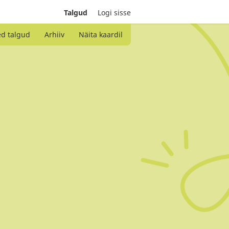
Talgud
Logi sisse
ed talgud
Arhiiv
Näita kaardil