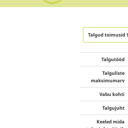
Talgud toimusid 1
Talgutööd
Talguliste
maksimumarv
Vabu kohti
Talgujuht
Keeled mida