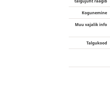
talgujuht räägib
Kogunemine
Muu vajalik info
Talgukood