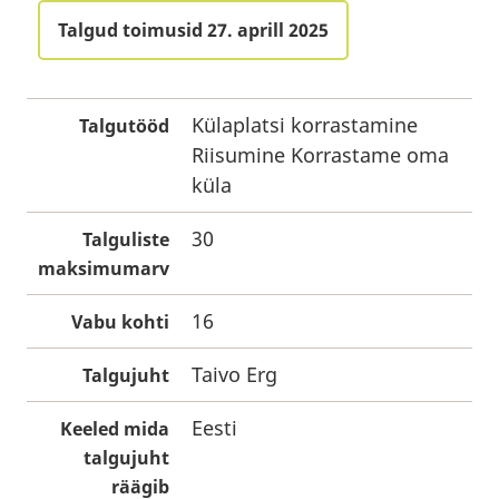
Talgud toimusid 27. aprill 2025
Külaplatsi korrastamine
Talgutööd
Riisumine Korrastame oma
küla
30
Talguliste
maksimumarv
16
Vabu kohti
Taivo Erg
Talgujuht
Eesti
Keeled mida
talgujuht
räägib