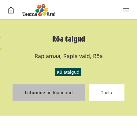
Röa talgud
Raplamaa, Rapla vald, Röa
Külatalgud
Liitumine
on lõppenud
Toeta