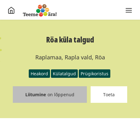
Röa küla talgud
Raplamaa, Rapla vald, Röa
Heakord
Külatalgud
Prügikoristus
Liitumine
on lõppenud
Toeta