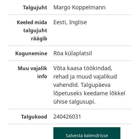
Margo Koppelmann
Talgujuht
Eesti, Inglise
Keeled mida
talgujuht
räägib
Röa külaplatsil
Kogunemine
Võta kaasa töökindad,
Muu vajalik
rehad ja muud vajalikud
info
vahendid. Talgupäeva
lõpetuseks keedame lõkkel
ühise talgusupi.
240426031
Talgukood
Salvesta kalendrisse