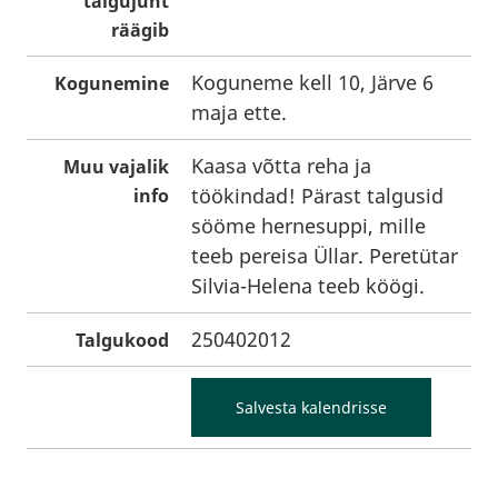
talgujuht
räägib
Koguneme kell 10, Järve 6
Kogunemine
maja ette.
Kaasa võtta reha ja
Muu vajalik
töökindad! Pärast talgusid
info
sööme hernesuppi, mille
teeb pereisa Üllar. Peretütar
Silvia-Helena teeb köögi.
250402012
Talgukood
Salvesta kalendrisse