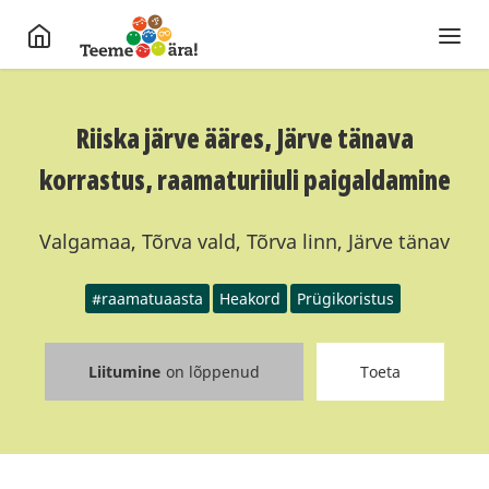
Riiska järve ääres, Järve tänava
korrastus, raamaturiiuli paigaldamine
Valgamaa, Tõrva vald, Tõrva linn, Järve tänav
#raamatuaasta
Heakord
Prügikoristus
Liitumine
on lõppenud
Toeta