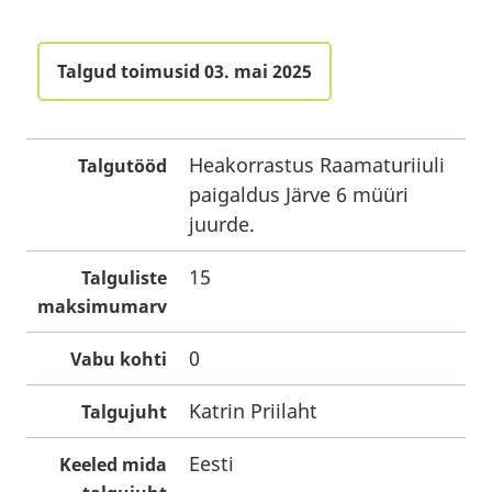
Talgud toimusid 03. mai 2025
Heakorrastus Raamaturiiuli
Talgutööd
paigaldus Järve 6 müüri
juurde.
15
Talguliste
maksimumarv
0
Vabu kohti
Katrin Priilaht
Talgujuht
Eesti
Keeled mida