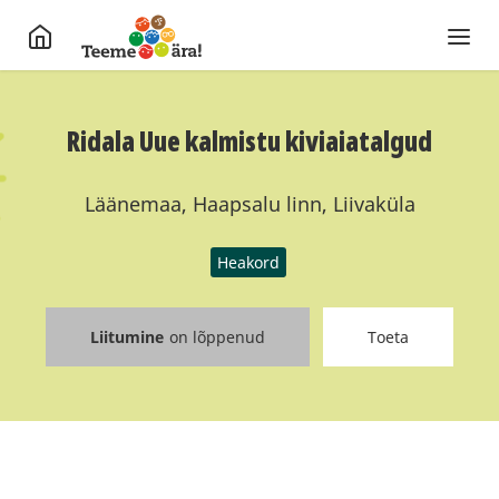
Ridala Uue kalmistu kiviaiatalgud
Läänemaa, Haapsalu linn, Liivaküla
Heakord
Liitumine
on lõppenud
Toeta