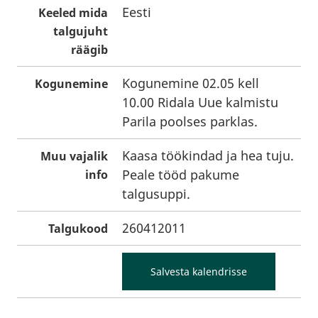
Eesti
Keeled mida
talgujuht
räägib
Kogunemine 02.05 kell
Kogunemine
10.00 Ridala Uue kalmistu
Parila poolses parklas.
Kaasa töökindad ja hea tuju.
Muu vajalik
Peale tööd pakume
info
talgusuppi.
260412011
Talgukood
Salvesta kalendrisse