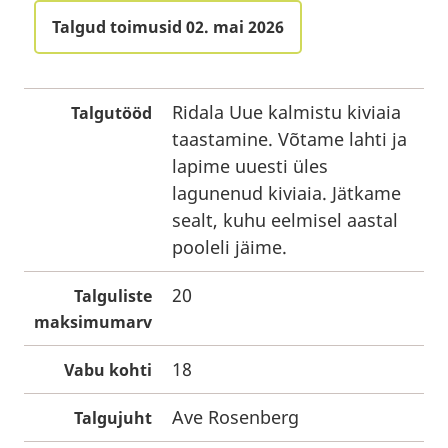
Talgud toimusid 02. mai 2026
Ridala Uue kalmistu kiviaia
Talgutööd
taastamine. Võtame lahti ja
lapime uuesti üles
lagunenud kiviaia. Jätkame
sealt, kuhu eelmisel aastal
pooleli jäime.
20
Talguliste
maksimumarv
18
Vabu kohti
Ave Rosenberg
Talgujuht