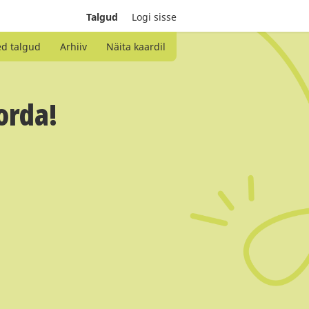
Talgud
Logi sisse
ed talgud
Arhiiv
Näita kaardil
orda!