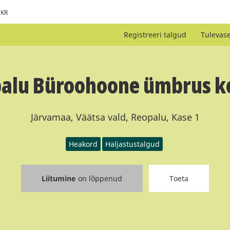
KR
Registreeri talgud
Tulevas
alu Büroohoone ümbrus k
Järvamaa, Väätsa vald, Reopalu, Kase 1
Heakord
Haljastustalgud
Liitumine
on lõppenud
Toeta