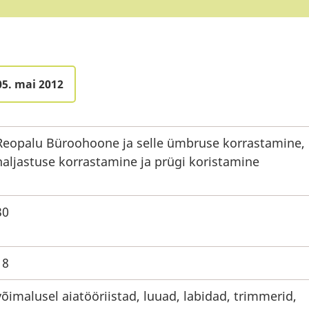
05. mai 2012
Reopalu Büroohoone ja selle ümbruse korrastamine,
haljastuse korrastamine ja prügi koristamine
30
18
võimalusel aiatööriistad, luuad, labidad, trimmerid,