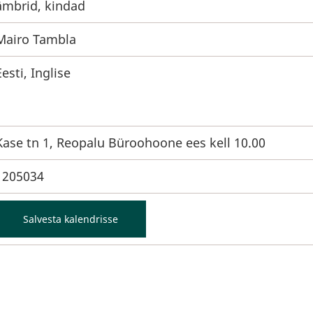
ämbrid, kindad
Mairo Tambla
Eesti, Inglise
Kase tn 1, Reopalu Büroohoone ees kell 10.00
1205034
Salvesta kalendrisse