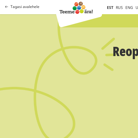
Tagasi avalehele
EST
RUS
ENG
U
Reop