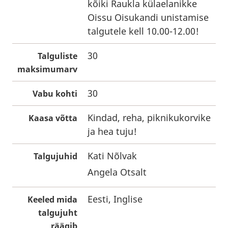
kõiki Raukla külaelanikke
Oissu Oisukandi unistamise
talgutele kell 10.00-12.00!
30
Talguliste
maksimumarv
30
Vabu kohti
Kindad, reha, piknikukorvike
Kaasa võtta
ja hea tuju!
Kati Nõlvak
Talgujuhid
Angela Otsalt
Eesti, Inglise
Keeled mida
talgujuht
räägib