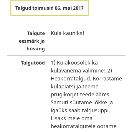
Talgud toimusid 06. mai 2017
Küla kauniks!
Talgute
eesmärk ja
hüvang
1) Külakoosolek ka
Talgutööd
külavanema valimine! 2)
Heakorratalgud. Korrastame
külaplatsi ja teeme
prügikorjet teede ääres.
Samuti süütame lõkke ja
igaüks saab talgusuppi.
Lisaks meie oma
heakorratalgutele ootame