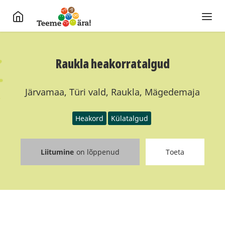
Raukla heakorratalgud
Järvamaa, Türi vald, Raukla, Mägedemaja
Heakord
Külatalgud
Liitumine
on lõppenud
Toeta