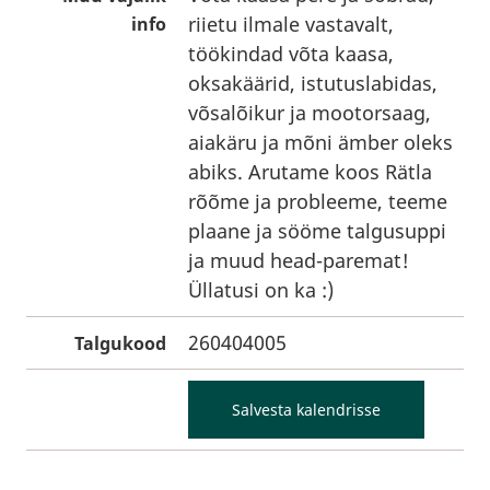
riietu ilmale vastavalt,
info
töökindad võta kaasa,
oksakäärid, istutuslabidas,
võsalõikur ja mootorsaag,
aiakäru ja mõni ämber oleks
abiks. Arutame koos Rätla
rõõme ja probleeme, teeme
plaane ja sööme talgusuppi
ja muud head-paremat!
Üllatusi on ka :)
260404005
Talgukood
Salvesta kalendrisse