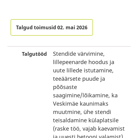
Talgud toimusid 02. mai 2026
Stendide värvimine,
Talgutööd
lillepeenarde hoodus ja
uute lillede istutamine,
teeäärsete puude ja
põõsaste
saagimine/lõikamine, ka
Veskimäe kaunimaks
muutmine, ühe stendi
teisaldamine külaplatsile
(raske töö, vajab kaevamist
ja uuesti betooni valamist)