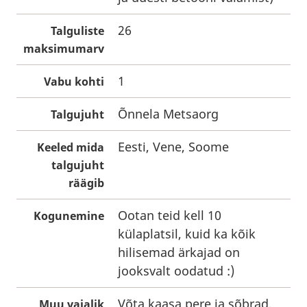
26
Talguliste
maksimumarv
1
Vabu kohti
Õnnela Metsaorg
Talgujuht
Eesti, Vene, Soome
Keeled mida
talgujuht
räägib
Ootan teid kell 10
Kogunemine
külaplatsil, kuid ka kõik
hilisemad ärkajad on
jooksvalt oodatud :)
Võta kaasa pere ja sõbrad,
Muu vajalik