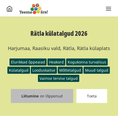
Rätla külatalgud 2026
Harjumaa, Raasiku vald, Rätla, Rätla külaplats
Elurikkad õppeaiad
Heakord
Kogukonna turvalisus
Külatalgud
Looduskaitse
Mõttetalgud
Muud talgud
Vaimse tervise talgud
Liitumine
on lõppenud
Toeta