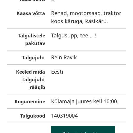
Rehad, mootorsaag, traktor
Kaasa võtta
koos käruga, käsikäru.
Talgusupp, tee... !
Talgulistele
pakutav
Rein Ravik
Talgujuht
Eesti
Keeled mida
talgujuht
räägib
Külamaja juures kell 10:00.
Kogunemine
140319004
Talgukood