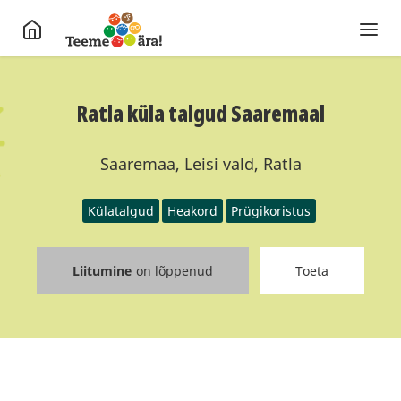
Ratla küla talgud Saaremaal
Saaremaa, Leisi vald, Ratla
Külatalgud
Heakord
Prügikoristus
Liitumine
on lõppenud
Toeta