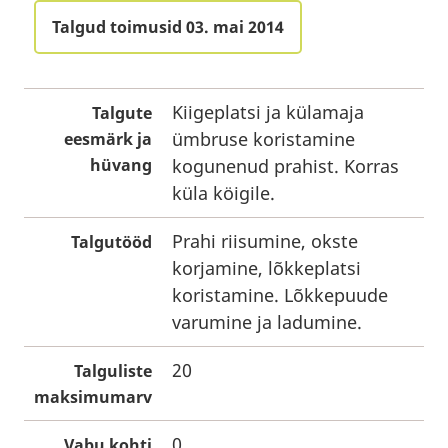
Talgud toimusid 03. mai 2014
Kiigeplatsi ja külamaja
Talgute
ümbruse koristamine
eesmärk ja
hüvang
kogunenud prahist. Korras
küla köigile.
Prahi riisumine, okste
Talgutööd
korjamine, lõkkeplatsi
koristamine. Lõkkepuude
varumine ja ladumine.
20
Talguliste
maksimumarv
0
Vabu kohti