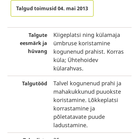
Talgud toimusid 04. mai 2013
Kiigeplatsi ning külamaja
Talgute
ümbruse koristamine
eesmärk ja
hüvang
kogunenud prahist. Korras
küla; Ühtehoidev
külarahvas.
Talvel kogunenud prahi ja
Talgutööd
mahakukkunud puuokste
koristamine. Lõkkeplatsi
korrastamine ja
põletatavate puude
ladustamine.