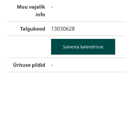
-
Muu vajalik
info
13030628
Talgukood
Salvesta kalendrisse
-
Ürituse pildid