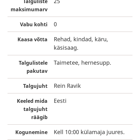
25
Talguliste
maksimumarv
0
Vabu kohti
Rehad, kindad, käru,
Kaasa võtta
käsisaag.
Taimetee, hernesupp.
Talgulistele
pakutav
Rein Ravik
Talgujuht
Eesti
Keeled mida
talgujuht
räägib
Kell 10:00 külamaja juures.
Kogunemine