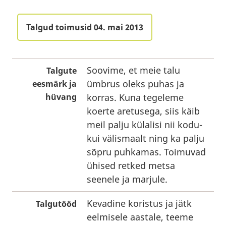
Talgud toimusid 04. mai 2013
Soovime, et meie talu
Talgute
ümbrus oleks puhas ja
eesmärk ja
hüvang
korras. Kuna tegeleme
koerte aretusega, siis käib
meil palju külalisi nii kodu-
kui välismaalt ning ka palju
sõpru puhkamas. Toimuvad
ühised retked metsa
seenele ja marjule.
Kevadine koristus ja jätk
Talgutööd
eelmisele aastale, teeme