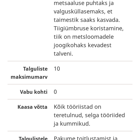
metsaaluse puhtaks ja
valgusküllasemaks, et
taimestik saaks kasvada.
Tiigiümbruse koristamine,
tiik on metsloomadele
joogikohaks kevadest
talveni.
10
Talguliste
maksimumarv
0
Vabu kohti
Kõik tööriistad on
Kaasa võtta
teretulnud, selga tööriided
ja kummikud.
Pakume toitlustamist ja
Talgulistele