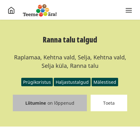
Ranna talu talgud
Raplamaa, Kehtna vald, Selja, Kehtna vald,
Selja küla, Ranna talu
Prügikoristus
Haljastustalgud
Mälestised
Liitumine
on lõppenud
Toeta