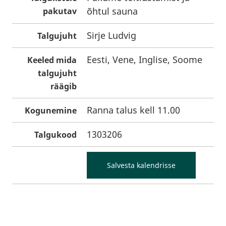
õhtul sauna
pakutav
Sirje Ludvig
Talgujuht
Eesti, Vene, Inglise, Soome
Keeled mida
talgujuht
räägib
Ranna talus kell 11.00
Kogunemine
1303206
Talgukood
Salvesta kalendrisse