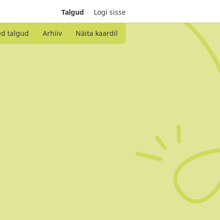
Talgud
Logi sisse
ed talgud
Arhiiv
Näita kaardil