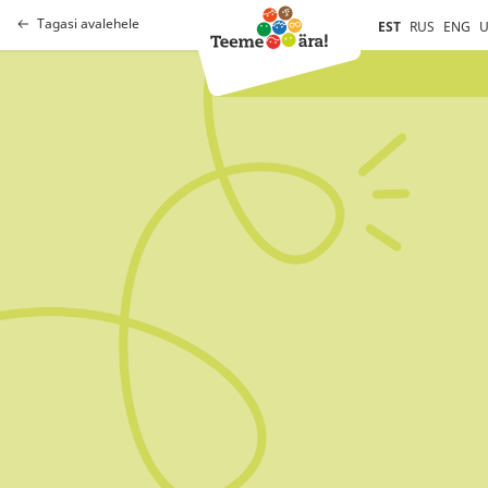
Tagasi avalehele
EST
RUS
ENG
U