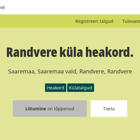
KR
Registreeri talgud
Tulevas
Randvere küla heakord.
Saaremaa, Saaremaa vald, Randvere, Randvere
Heakord
Külatalgud
Liitumine
on lõppenud
Toeta