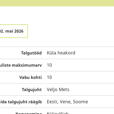
02. mai 2026
Küla heakord
Talgutööd
10
guliste maksimumarv
10
Vabu kohti
Veljo Mets
Talgujuht
Eesti, Vene, Soome
ida talgujuht räägib
Külaväljak