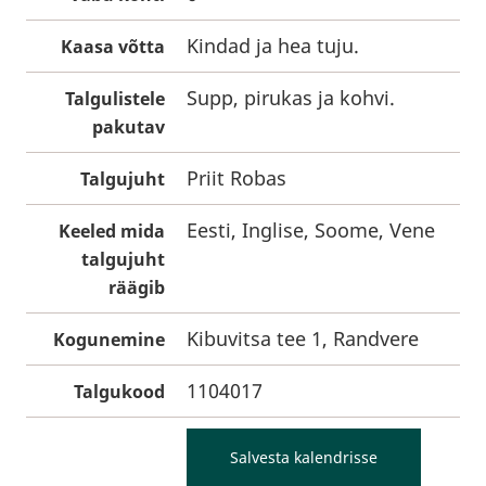
Kindad ja hea tuju.
Kaasa võtta
Supp, pirukas ja kohvi.
Talgulistele
pakutav
Priit Robas
Talgujuht
Eesti, Inglise, Soome, Vene
Keeled mida
talgujuht
räägib
Kibuvitsa tee 1, Randvere
Kogunemine
1104017
Talgukood
Salvesta kalendrisse