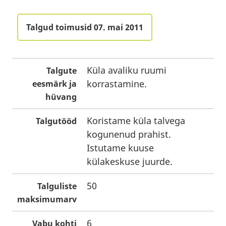
Talgud toimusid 07. mai 2011
Küla avaliku ruumi
Talgute
korrastamine.
eesmärk ja
hüvang
Koristame küla talvega
Talgutööd
kogunenud prahist.
Istutame kuuse
külakeskuse juurde.
50
Talguliste
maksimumarv
6
Vabu kohti