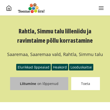
Rahtla, Simmu talu lilleniidu ja
ravimtaime põllu korrastamine
Saaremaa, Saaremaa vald, Rahtla, Simmu talu
Elurikkad õppeaiad
Heakord
Looduskaitse
Liitumine
on lõppenud
Toeta