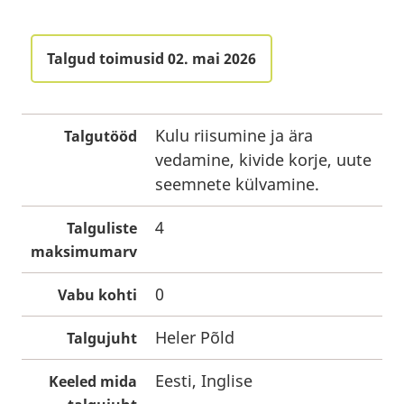
Talgud toimusid 02. mai 2026
Kulu riisumine ja ära
Talgutööd
vedamine, kivide korje, uute
seemnete külvamine.
4
Talguliste
maksimumarv
0
Vabu kohti
Heler Põld
Talgujuht
Eesti, Inglise
Keeled mida