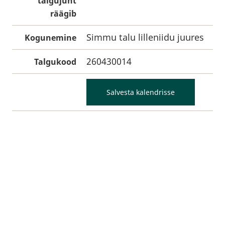
talgujuht
räägib
Simmu talu lilleniidu juures
Kogunemine
260430014
Talgukood
Salvesta kalendrisse