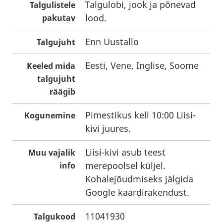
Talgulobi, jook ja põnevad
Talgulistele
lood.
pakutav
Enn Uustallo
Talgujuht
Eesti, Vene, Inglise, Soome
Keeled mida
talgujuht
räägib
Pimestikus kell 10:00 Liisi-
Kogunemine
kivi juures.
Liisi-kivi asub teest
Muu vajalik
merepoolsel küljel.
info
Kohalejõudmiseks jälgida
Google kaardirakendust.
11041930
Talgukood