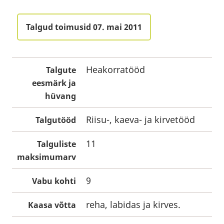
Talgud toimusid 07. mai 2011
Heakorratööd
Talgute
eesmärk ja
hüvang
Riisu-, kaeva- ja kirvetööd
Talgutööd
11
Talguliste
maksimumarv
9
Vabu kohti
reha, labidas ja kirves.
Kaasa võtta