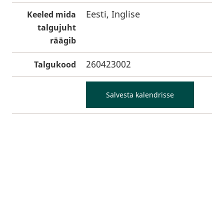
Eesti, Inglise
Keeled mida
talgujuht
räägib
260423002
Talgukood
Salvesta kalendrisse