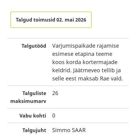
Talgud toimusid 02. mai 2026
Varjumispaikade rajamise
Talgutööd
esimese etapina teeme
koos korda kortermajade
keldrid. Jäätmeveo tellib ja
selle eest maksab Rae vald.
26
Talguliste
maksimumarv
0
Vabu kohti
Simmo SAAR
Talgujuht