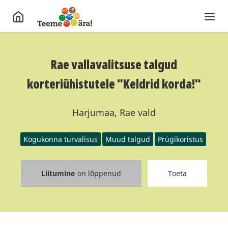
Rae vallavalitsuse talgud
korteriühistutele "Keldrid korda!"
Harjumaa, Rae vald
Kogukonna turvalisus
Muud talgud
Prügikoristus
Liitumine
on lõppenud
Toeta